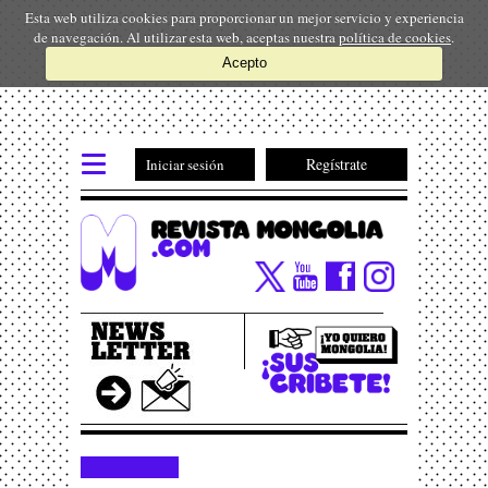
Esta web utiliza cookies para proporcionar un mejor servicio y experiencia
de navegación. Al utilizar esta web, aceptas nuestra
política de cookies
.
Acepto
Regístrate
Iniciar sesión