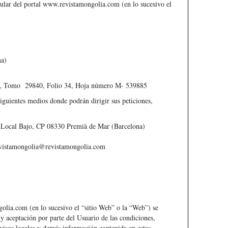
tular del portal
www.revistamongolia.com
(en lo sucesivo el
:
na)
rid, Tomo 29840, Folio 34, Hoja número M- 539885
siguientes medios donde podrán dirigir sus peticiones,
18 Local Bajo, CP 08330 Premià de Mar (Barcelona)
vistamongolia@revistamongolia.com
golia.com
(en lo sucesivo el “sitio Web” o la “Web”) se
 y aceptación por parte del Usuario de las condiciones,
visos legales y demás información contenida en estas