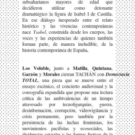
subsaharianos mayores de edad que
decidieron utilizar como detonante
dramatúrgico la figura de Isabel I de Castilla.
En ese diálogo inesperado entre el relato
histórico y las vivencias contemporáneas
nace
Ysabel
, construida desde los cuerpos, las
voces y las experiencias de quienes también
forman parte, de manera ineludible, de la
.
historia contemporánea de España
Los Voluble,
Matilla
Quintana
junto a
,
,
Garzón
Morales
y
cierran TACHÁN con
Democracia
TOTAL
, una pieza que se mueve entre el
ensayo escénico, el concierto audiovisual y la
coreografía expandida que propone una lectura
crítica de las ambivalencias de un tiempo
atravesado por tecnoligarquías, guerra,
desinformación, corrupción, videovigilancia y
crisis permanente, pero también por la
persistencia de las luchas feministas, los
movimientos pacifistas y ecosociales, las
disidencias sexuales y las formas festivas de la