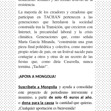
resistencia.
La mayoría de los creadores y creadoras que
participan en TACHÁN pertenecen a las
generaciones que heredaron la sociedad
construida tras la Transición, que crecieron con
Internet, la precariedad laboral y la crisis
climática. Generaciones que, como señala
Marta García Miranda, “construirán una gran
pieza final poliédrica y colectiva, como nuestro
propio relato de país, en un festival nacido para
contagiar a otros y otras de un secreto de las
fiestas que, como diría Casavella, nunca
termina. ¡Tachán!”.
¡APOYA A MONGOLIA!
y ayuda a consolidar
S
uscríbete a Mongolia
este proyecto de periodismo irreverente e
insumiso, a partir
,
de solo 45 euros al año
o
la cantidad que quieras.
dona para la causa
¡Cualquier aportación es bienvenida!