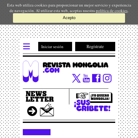
Esta web utiliza cookies para proporcionar un mejor servicio y experiencia
de navegación. Al utilizar esta web, aceptas nuestra
política de cookies
.
Acepto
Regístrate
Iniciar sesión