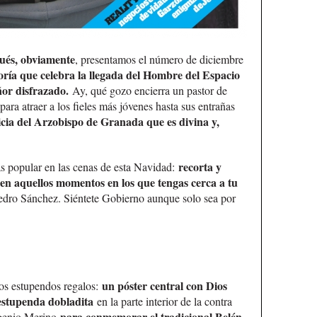
pués, obviamente
, presentamos el número de diciembre
oría que celebra la llegada del Hombre del Espacio
ñor disfrazado.
Ay, qué gozo encierra un pastor de
ara atraer a los fieles más jóvenes hasta sus entrañas
icia del Arzobispo de Granada que es divina y,
recorta y
ás popular en las cenas de esta Navidad:
o en aquellos momentos en los que tengas cerca a tu
edro Sánchez. Siéntete Gobierno aunque solo sea por
un póster central con Dios
os estupendos regalos:
estupenda dobladita
en la parte interior de la contra
para conmemorar el tradicional Belén.
Eugenio Merino