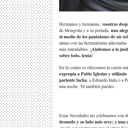
vosotras des
Hermanos y hermanas,
una aleg
de Mongolia y a su portada,
al medio de los pantalones de un se
almas con las herramientas adecuadas p
¡Alabemos a la just
más entrañables.
sobre todo, lenta!
En la contra os ofrecemos la careta m
expropia a Pablo Iglesias y utilízal
pariente facha
, a Eduardo Inda o a P
una noche. Tú también puedes.
Estas Navidades las celebramos con d
desnudo y su lado más sexy; y una 
creada especialmente por el artista 