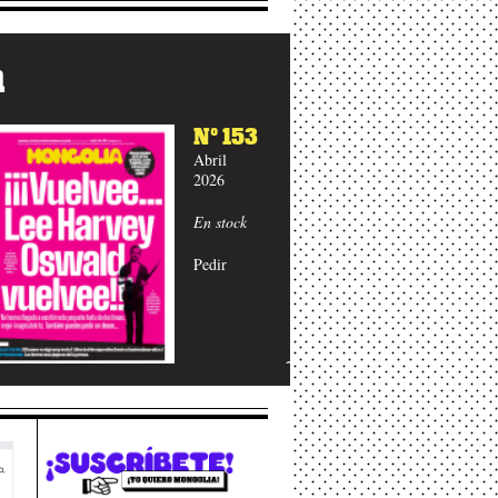
a
Nº 152
Nº 151
Marzo
Febrero
2026
2026
En stock
En stock
Pedir
Pedir