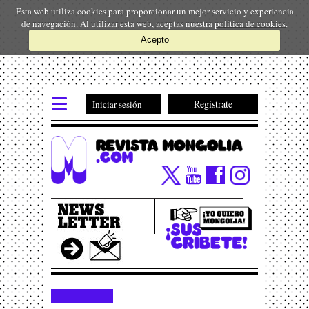
Esta web utiliza cookies para proporcionar un mejor servicio y experiencia
de navegación. Al utilizar esta web, aceptas nuestra
política de cookies
.
Acepto
Regístrate
Iniciar sesión