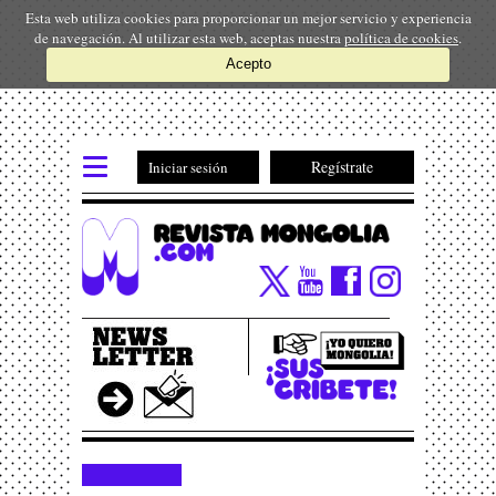
Esta web utiliza cookies para proporcionar un mejor servicio y experiencia
de navegación. Al utilizar esta web, aceptas nuestra
política de cookies
.
Acepto
Regístrate
Iniciar sesión