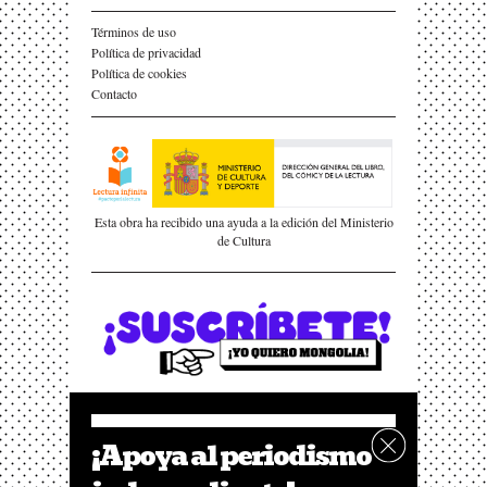
Términos de uso
Política de privacidad
Política de cookies
Contacto
Esta obra ha recibido una ayuda a la edición del Ministerio
de Cultura
¡Apoya al periodismo