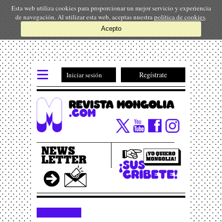
Esta web utiliza cookies para proporcionar un mejor servicio y experiencia
de navegación. Al utilizar esta web, aceptas nuestra
política de cookies
.
Acepto
Regístrate
Iniciar sesión