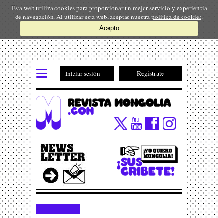
Esta web utiliza cookies para proporcionar un mejor servicio y experiencia
de navegación. Al utilizar esta web, aceptas nuestra
política de cookies
.
Acepto
Regístrate
Iniciar sesión