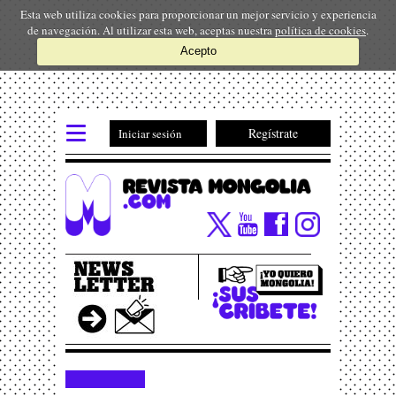
Esta web utiliza cookies para proporcionar un mejor servicio y experiencia
de navegación. Al utilizar esta web, aceptas nuestra
política de cookies
.
Acepto
Regístrate
Iniciar sesión