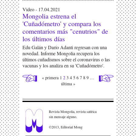
Video - 17.04.2021
Mongolia estrena el
'Cuñadómetro' y compara los
comentarios más "cenutrios" de
los últimos días
Edu Galán y Darío Adanti regresan con una
novedad. Informe Mongolia recupera los
últimos cuñadismos sobre el coronavirus o las
vacunas y los analiza en su 'Cuñadómetro'.
« primera
1
2
3
4
5
6
7
8
9
…
última »
Revista Mongolia, revista satírica
sin mensaje alguno.
©2013, Editorial Mong