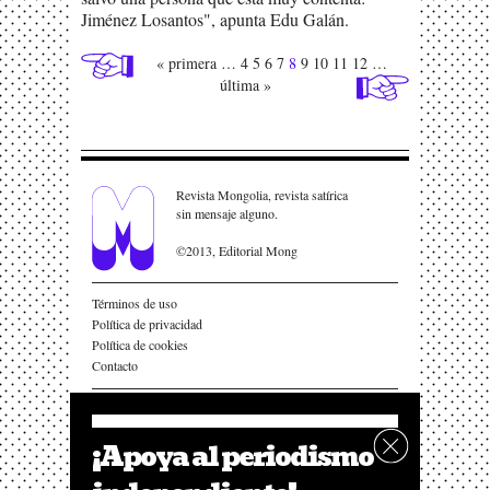
Jiménez Losantos", apunta Edu Galán.
« primera
…
4
5
6
7
8
9
10
11
12
…
última »
Revista Mongolia, revista satírica
sin mensaje alguno.
©2013, Editorial Mong
Términos de uso
Política de privacidad
Política de cookies
Contacto
¡Apoya al periodismo