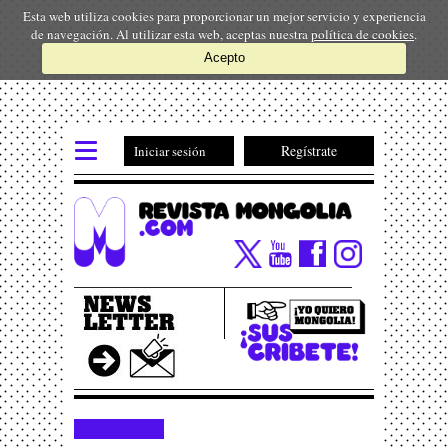
Esta web utiliza cookies para proporcionar un mejor servicio y experiencia
de navegación. Al utilizar esta web, aceptas nuestra
política de cookies
.
Acepto
Regístrate
Iniciar sesión