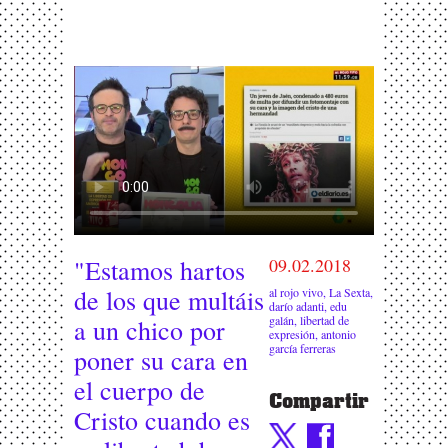
"Estamos hartos
09.02.2018
de los que multáis
al rojo vivo
,
La Sexta
,
darío adanti
,
edu
galán
,
libertad de
a un chico por
expresión
,
antonio
garcía ferreras
poner su cara en
el cuerpo de
Compartir
Cristo cuando es