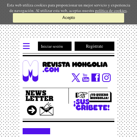
Esta web utiliza cookies para proporcionar un mejor servicio y experiencia
de navegación. Al utilizar esta web, aceptas nuestra
política de cookies
.
Acepto
Regístrate
Iniciar sesión