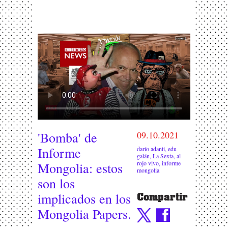
'Bomba' de
09.10.2021
Informe
darío adanti
,
edu
galán
,
La Sexta
,
al
rojo vivo
,
informe
Mongolia: estos
mongolia
son los
implicados en los
Compartir
Mongolia Papers.