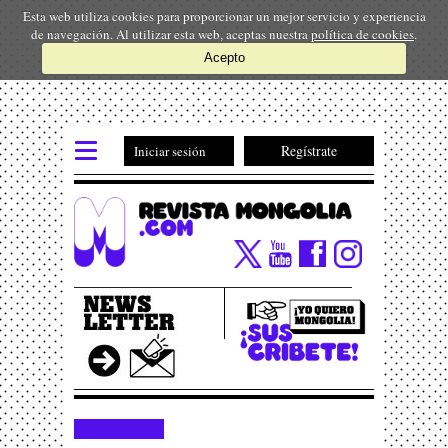
Esta web utiliza cookies para proporcionar un mejor servicio y experiencia
de navegación. Al utilizar esta web, aceptas nuestra
política de cookies
.
Acepto
Regístrate
Iniciar sesión