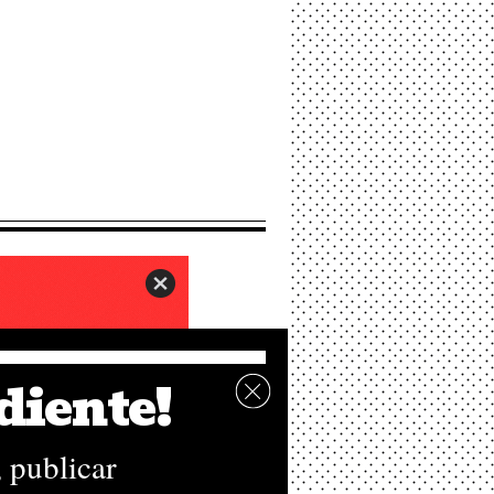
diente!
 publicar
rio