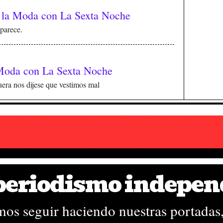
 la Moda con La Sexta Noche
parece.
Moda con La Sexta Noche
era nos dijese que vestimos mal
 periodismo indepen
Términos de uso
Política de privacidad
os seguir haciendo nuestras portadas,
Política de cookies
Contacto
Esta obra ha recibido una ayuda a la edición del Ministe