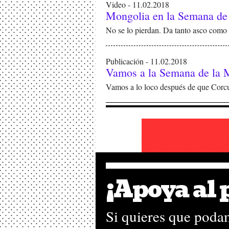
Video - 11.02.2018
Mongolia en la Semana de
No se lo pierdan. Da tanto asco como 
Publicación - 11.02.2018
Vamos a la Semana de la 
Vamos a lo loco después de que Corcu
¡Apoya al
Revista Mongolia, revista satírica
sin mensaje alguno.
Si quieres que podam
©2013, Editorial Mong