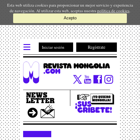
Esta web utiliza cookies para proporcionar un mejor servicio y experiencia
de navegación. Al utilizar esta web, aceptas nuestra
política de cookies
.
Acepto
Regístrate
Iniciar sesión