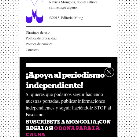
Revista Mongolia, revista satírica
sin mensaje alguno.
©2013, Editorial Mong
Términos de uso
Política de privacidad
Política de cookies
Contacto
¡Apoya al periodismo
independiente!
Esta obra ha recibido una ayuda a la edición del Ministerio
de Cultura
Si quieres que podamos seguir haciendo
nuestras portadas, publicar informaciones
independientes y seguir haciéndole STOP al
Fascismo:
SUSCRÍBETE A MONGOLIA ¡CON
REGALOS!
O DONA PARA LA
CAUSA