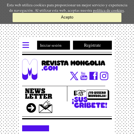
Esta web utiliza cookies para proporcionar un mejor servicio y experiencia
de navegación. Al utilizar esta web, aceptas nuestra
política de cookies
.
Acepto
Regístrate
Iniciar sesión