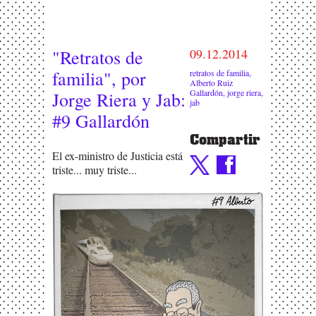
"Retratos de
09.12.2014
familia", por
retratos de familia
,
Alberto Ruiz
Gallardón
,
jorge riera
,
Jorge Riera y Jab:
jab
#9 Gallardón
Compartir
El ex-ministro de Justicia está
triste... muy triste...