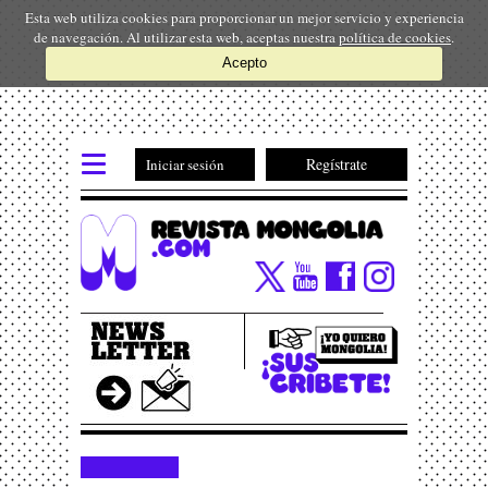
Esta web utiliza cookies para proporcionar un mejor servicio y experiencia
de navegación. Al utilizar esta web, aceptas nuestra
política de cookies
.
Acepto
Regístrate
Iniciar sesión