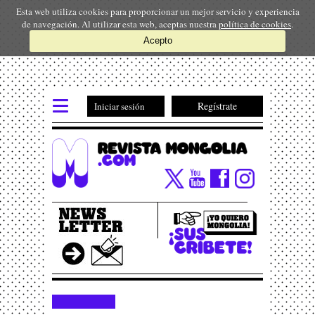
Esta web utiliza cookies para proporcionar un mejor servicio y experiencia
de navegación. Al utilizar esta web, aceptas nuestra
política de cookies
.
Acepto
Regístrate
Iniciar sesión