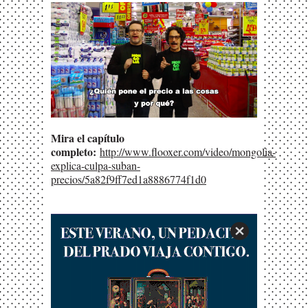
Mira el capítulo
completo:
http://www.flooxer.com/video/mongolia-
explica-culpa-suban-
precios/5a82f9ff7ed1a8886774f1d0