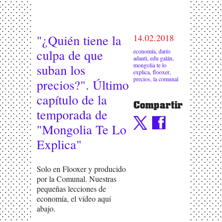
"¿Quién tiene la
14.02.2018
culpa de que
economía
,
darío
adanti
,
edu galán
,
mongolia te lo
suban los
explica
,
flooxer
,
precios
,
la comunal
precios?". Último
capítulo de la
Compartir
temporada de
"Mongolia Te Lo
Explica"
Solo en Flooxer y producido
por la Comunal. Nuestras
pequeñas lecciones de
economía, el vídeo aquí
abajo.