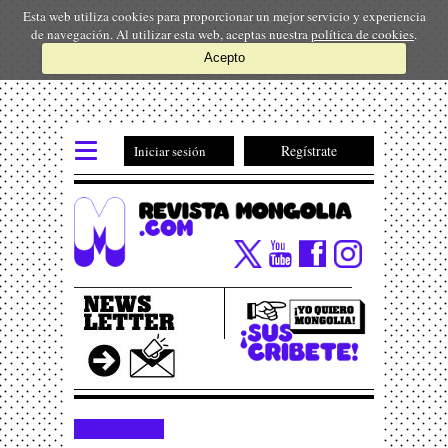
Esta web utiliza cookies para proporcionar un mejor servicio y experiencia
de navegación. Al utilizar esta web, aceptas nuestra
política de cookies
.
Acepto
Regístrate
Iniciar sesión