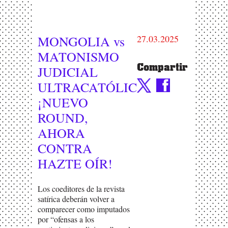
MONGOLIA vs
27.03.2025
MATONISMO
Compartir
JUDICIAL
ULTRACATÓLICO:
¡NUEVO
ROUND,
AHORA
CONTRA
HAZTE OÍR!
Los coeditores de la revista
satírica deberán volver a
comparecer como imputados
por “ofensas a los