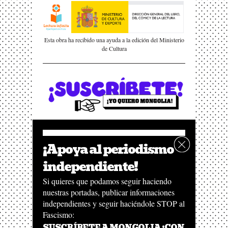
Esta obra ha recibido una ayuda a la edición del Ministerio
de Cultura
¡Apoya al periodismo
independiente!
Si quieres que podamos seguir haciendo
nuestras portadas, publicar informaciones
independientes y seguir haciéndole STOP al
Fascismo:
SUSCRÍBETE A MONGOLIA ¡CON