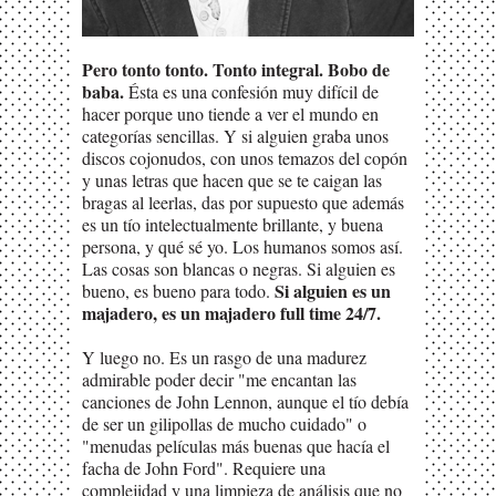
Pero tonto tonto. Tonto integral. Bobo de
baba.
Ésta es una confesión muy difícil de
hacer porque uno tiende a ver el mundo en
categorías sencillas. Y si alguien graba unos
discos cojonudos, con unos temazos del copón
y unas letras que hacen que se te caigan las
bragas al leerlas, das por supuesto que además
es un tío intelectualmente brillante, y buena
persona, y qué sé yo. Los humanos somos así.
Las cosas son blancas o negras. Si alguien es
Si alguien es un
bueno, es bueno para todo.
majadero, es un majadero full time 24/7.
Y luego no. Es un rasgo de una madurez
admirable poder decir "me encantan las
canciones de John Lennon, aunque el tío debía
de ser un gilipollas de mucho cuidado" o
"menudas películas más buenas que hacía el
facha de John Ford". Requiere una
complejidad y una limpieza de análisis que no