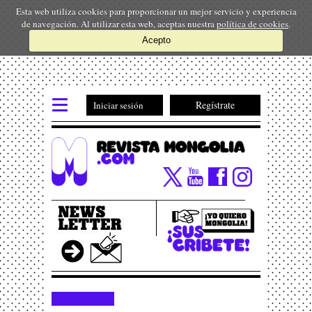
Esta web utiliza cookies para proporcionar un mejor servicio y experiencia
de navegación. Al utilizar esta web, aceptas nuestra
política de cookies
.
Acepto
Regístrate
Iniciar sesión