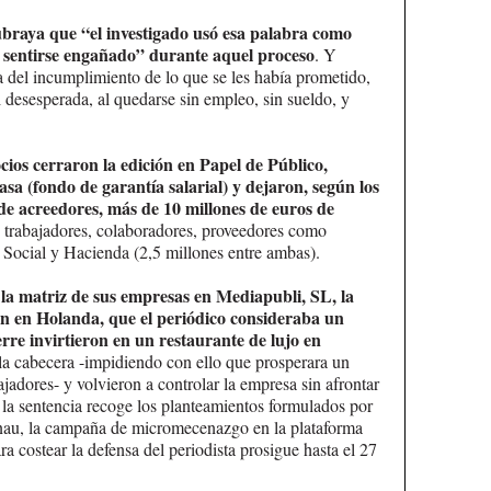
ubraya que “el investigado usó esa palabra como
 sentirse engañado” durante aquel proceso
. Y
a del incumplimiento de lo que se les había prometido,
 desesperada, al quedarse sin empleo, sin sueldo, y
cios cerraron la edición en Papel de Público,
sa (fondo de garantía salarial) y dejaron, según los
e acreedores, más de 10 millones de euros de
s trabajadores, colaboradores, proveedores como
d Social y Hacienda (2,5 millones entre ambas).
la matriz de sus empresas en Mediapubli, SL, la
an en Holanda, que el periódico consideraba un
erre invirtieron en un restaurante de lujo en
la cabecera -impidiendo con ello que prosperara un
bajadores- y volvieron a controlar la empresa sin afrontar
 la sentencia recoge los planteamientos formulados por
larnau, la campaña de micromecenazgo en la plataforma
 costear la defensa del periodista prosigue hasta el 27