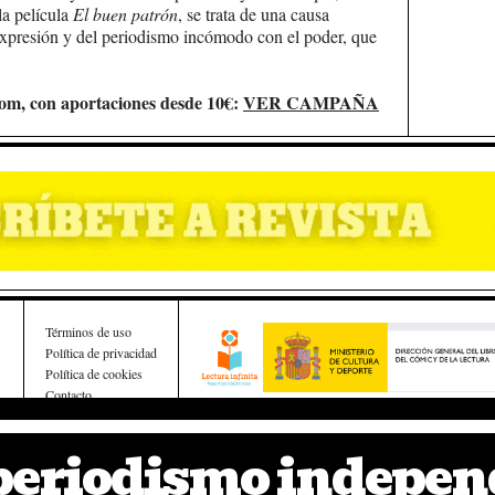
la película
El buen patrón
, se trata de una causa
 expresión y del periodismo incómodo con el poder, que
om, con aportaciones desde 10€:
VER CAMPAÑA
Términos de uso
Política de privacidad
Política de cookies
Contacto
Esta obra ha recibido una ayuda a la edición del Ministe
de Cultura
 periodismo indepen