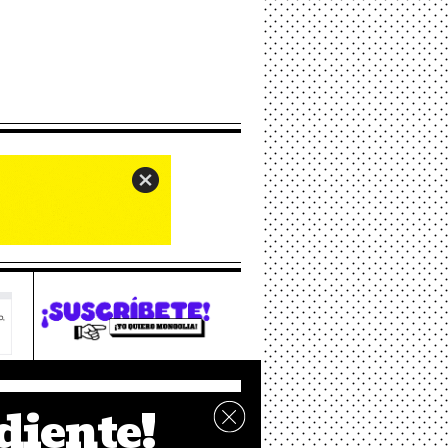
rio
diente!