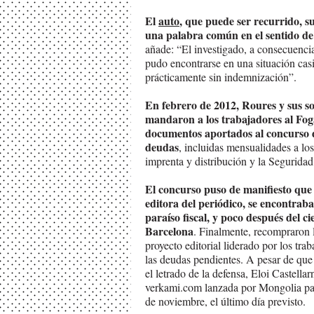
El
auto
, que puede ser recurrido, s
una palabra común en el sentido de
añade: “El investigado, a consecuenci
pudo encontrarse en una situación casi
prácticamente sin indemnización”.
En febrero de 2012, Roures y sus so
mandaron a los trabajadores al Foga
documentos aportados al concurso d
deudas
, incluidas mensualidades a lo
imprenta y distribución y la Segurida
El concurso puso de manifiesto que 
editora del periódico, se encontrab
paraíso fiscal, y poco después del ci
Barcelona
. Finalmente, recompraron 
proyecto editorial liderado por los tra
las deudas pendientes. A pesar de que
el letrado de la defensa, Eloi Castel
verkami.com lanzada por Mongolia para
de noviembre, el último día previsto.