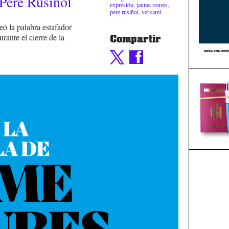
Pere Rusiñol
expresión
,
jaume roures
,
pere rusiñol
,
verkami
eó la palabra estafador
rante el cierre de la
Compartir