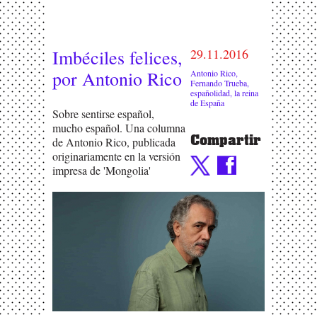
Imbéciles felices,
29.11.2016
por Antonio Rico
Antonio Rico
,
Fernando Trueba
,
españolidad
,
la reina
de España
Sobre sentirse español,
mucho español. Una columna
Compartir
de Antonio Rico, publicada
originariamente en la versión
impresa de 'Mongolia'