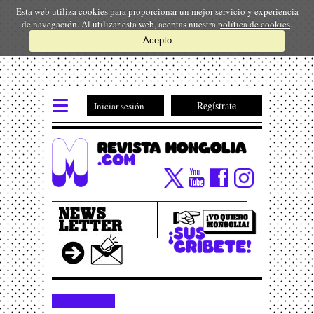
Esta web utiliza cookies para proporcionar un mejor servicio y experiencia
de navegación. Al utilizar esta web, aceptas nuestra
política de cookies
.
Acepto
Regístrate
Iniciar sesión