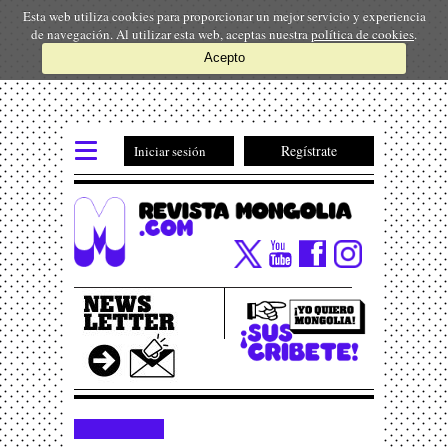
Esta web utiliza cookies para proporcionar un mejor servicio y experiencia
de navegación. Al utilizar esta web, aceptas nuestra
política de cookies
.
Acepto
Regístrate
Iniciar sesión