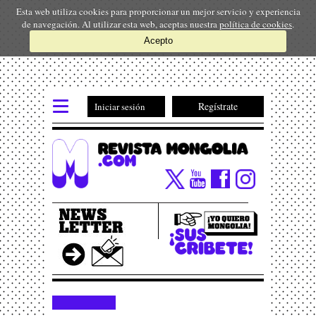
Esta web utiliza cookies para proporcionar un mejor servicio y experiencia
de navegación. Al utilizar esta web, aceptas nuestra
política de cookies
.
Acepto
Regístrate
Iniciar sesión