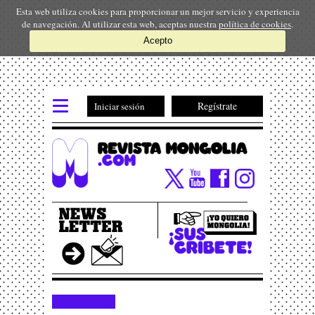
Esta web utiliza cookies para proporcionar un mejor servicio y experiencia
de navegación. Al utilizar esta web, aceptas nuestra
política de cookies
.
Acepto
Regístrate
Iniciar sesión