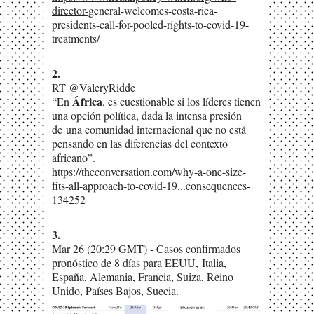
director-
general-welcomes-costa-rica-
presidents-call-for-pooled-rights-to-covid-19-
treatments/
2.
RT @ValeryRidde
África
“En
, es cuestionable si los líderes tienen
una opción política, dada la intensa presión
de
una comunidad internacional que no está
pensando en las diferencias del contexto
africano”.
https://theconversation.com/why-a-one-size-
fits-all-approach-to-covid-19...
consequences-
134252
3.
Mar 26 (20:29 GMT) - Casos confirmados
pronóstico de 8 días para EEUU,
Italia,
España, Alemania, Francia, Suiza, Reino
Unido, Países Bajos, Suecia.