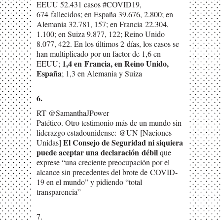
EEUU 52.431 casos #COVID19,
674
fallecidos; en España 39.676, 2.800; en
Alemania 32.781, 157; en Francia
22.304,
1.100; en Suiza 9.877, 122; Reino Unido
8.077, 422. En los últimos 2
días, los casos se
han multiplicado por un factor de 1,6 en
1,4 en
Francia, en Reino Unido,
EEUU;
España
; 1,3 en Alemania y Suiza
6.
RT @SamanthaJPower
Patético. Otro testimonio más de un mundo sin
liderazgo estadounidense:
@UN [Naciones
El Consejo de Seguridad ni siquiera
Unidas]
puede aceptar una declaración
débil
que
exprese “una creciente preocupación por el
alcance sin precedentes del brote de
COVID-
19 en el mundo” y pidiendo “total
transparencia”
7.