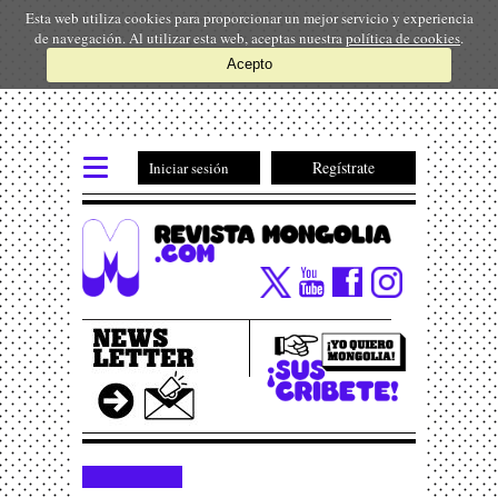
Esta web utiliza cookies para proporcionar un mejor servicio y experiencia
de navegación. Al utilizar esta web, aceptas nuestra
política de cookies
.
Acepto
Regístrate
Iniciar sesión