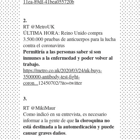
11ea-89df-41bea055720b
2.
RT @MetroUK
ÚLTIMA HORA: Reino Unido compra
3.500.000 pruebas de anticuerpos para la lucha
contra el
coronavirus
Permitiría a las personas saber si son
inmunes a la enfermedad y poder volver al
trabajo.
https://metro.co.uk/2020/03/24/uk-buys-
3500000-antibody-test-fight-
coron...
12450702/?ito=twitter
3.
RT @MikiMaur
Como indicó en su entrevista, es necesario
la cloroquina no
informar a la gente de que
está
destinada a la automedicación y puede
causar graves daños
.