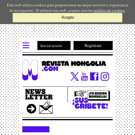
Esta web utiliza cookies para proporcionar un mejor servicio y experiencia
de navegación. Al utilizar esta web, aceptas nuestra
política de cookies
.
Acepto
Regístrate
Iniciar sesión