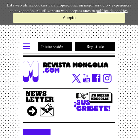
Esta web utiliza cookies para proporcionar un mejor servicio y experiencia
de navegación. Al utilizar esta web, aceptas nuestra
política de cookies
.
Acepto
Regístrate
Iniciar sesión