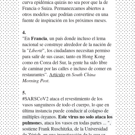
curva epidémica quizás no sea peor que la de
Francia o Suiza. Permanezcamos abiertos a
otros modelos que podrían convertirse en una
fuente de inspiración en los próximos meses.
4.
Francia
"En
, un país donde incluso el lema
nacional se construye alrededor de la nación de
la "
Liberté
", los ciudadanos necesitan permiso
para salir de sus casas; tanto en Hong Kong
como en Corea del Sur, la gente ha sido libre
de caminar por las calles e incluso de comer en
restaurantes”.
Artículo
en
South China
Morning Post
.
5.
#SARSCoV2 ataca el revestimiento de los
vasos sanguíneos de todo el cuerpo, lo que en
última instancia puede
conducir al colapso de 
Este virus no solo ataca los 
múltiples órganos. 
pulmone
s, ataca los vasos en todas partes ... ", 
sostiene Frank Ruschitzka, de la Universidad 
de Zúrich, en una 
investigación
 de la que se 