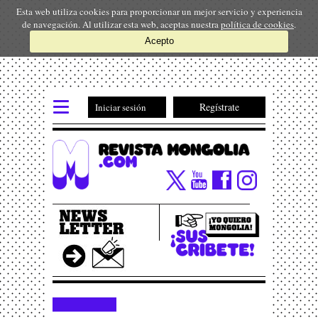
Esta web utiliza cookies para proporcionar un mejor servicio y experiencia
de navegación. Al utilizar esta web, aceptas nuestra
política de cookies
.
Acepto
Regístrate
Iniciar sesión