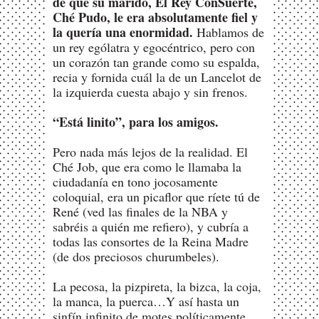
de que su marido, El Rey ConSuerte,
Ché Pudo, le era absolutamente fiel y
la quería una enormidad.
Hablamos de
un rey ególatra y egocéntrico, pero con
un corazón tan grande como su espalda,
recia y fornida cuál la de un Lancelot de
la izquierda cuesta abajo y sin frenos.
“Está linito”, para los amigos.
Pero nada más lejos de la realidad. El
Ché Job, que era como le llamaba la
ciudadanía en tono jocosamente
coloquial, era un picaflor que ríete tú de
René (ved las finales de la NBA y
sabréis a quién me refiero), y cubría a
todas las consortes de la Reina Madre
(de dos preciosos churumbeles).
La pecosa, la pizpireta, la bizca, la coja,
la manca, la puerca…Y así hasta un
sinfín infinito de motes políticamente