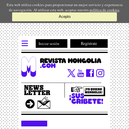
Esta web utiliza cookies para proporcionar un mejor servicio y experiencia
de navegación. Al utilizar esta web, aceptas nuestra
política de cookies
.
Acepto
Regístrate
Iniciar sesión