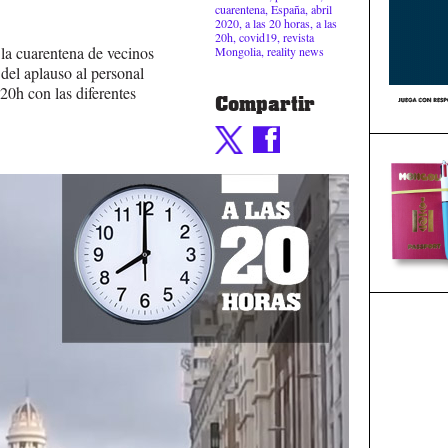
cuarentena
,
España
,
abril
2020
,
a las 20 horas
,
a las
20h
,
covid19
,
revista
 la cuarentena de vecinos
Mongolia
,
reality news
del aplauso al personal
s 20h con las diferentes
Compartir