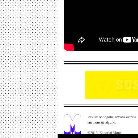
Revista Mongolia, revista satírica
sin mensaje alguno.
©2013, Editorial Mong