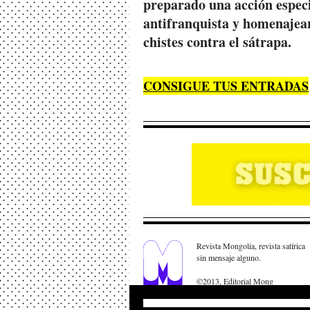
preparado una acción espec
antifranquista y homenajear
chistes contra el sátrapa.
CONSIGUE TUS ENTRADAS
Revista Mongolia, revista satírica
sin mensaje alguno.
©2013, Editorial Mong