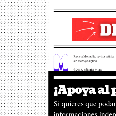
Revista Mongolia, revista satírica
sin mensaje alguno.
©2013, Editorial Mong
¡Apoya al
Si quieres que podam
informaciones indep