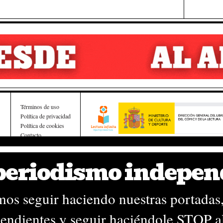
Términos de uso
Política de privacidad
Política de cookies
Contacto
Esta obra ha recibido una ayuda a la edición del Ministe
de Cultura
 periodismo indepen
os seguir haciendo nuestras portadas,
endientes y seguir haciéndole STOP a