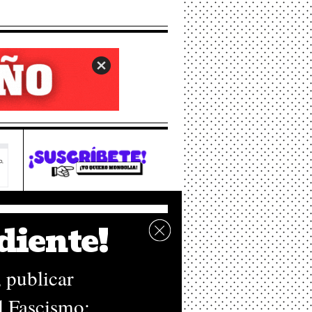
rio
diente!
 publicar
l Fascismo: